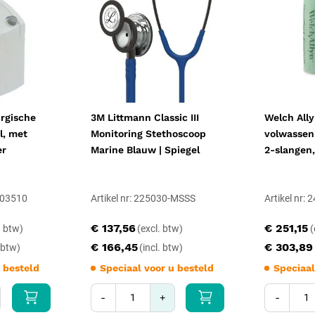
rgische
3M Littmann Classic III
Welch All
l, met
Monitoring Stethoscoop
volwassen 
er
Marine Blauw | Spiegel
2-slangen
003510
Artikel nr: 225030-MSSS
Artikel nr:
€ 137,56
€ 251,15
€ 166,45
€ 303,89
 besteld
Speciaal voor u besteld
Speciaal
-
+
-