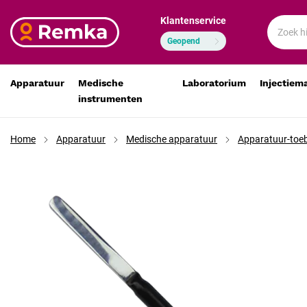
Klantenservice
Alsatom lancetelektrode E1 voor SU-MPC, recht, schach
€ 11,25
€ 9,30
Geopend
Apparatuur
Medische
Laboratorium
Injectiem
instrumenten
Home
Apparatuur
Medische apparatuur
Apparatuur-toeb