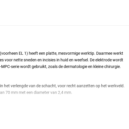
(voorheen EL 1) heeft een platte, mesvormige werktip. Daarmee werkt
es voor nette sneden en incisies in huid en weefsel. De elektrode wordt
U-MPC-serie wordt gebruikt, zoals de dermatologie en kleine chirurgie.
ip in het verlengde van de schacht, voor recht aanzetten op het werkveld.
 van 70 mm met een diameter van 2,4 mm.
-MPC-serie
 de tip samen met een neutrale retourelektrode die de stroom
 Voor snijden wordt doorgaans de snijstand (CUT) gebruikt; de
et wat meer coagulatie. Het apparaat regelt het vermogen traploos: