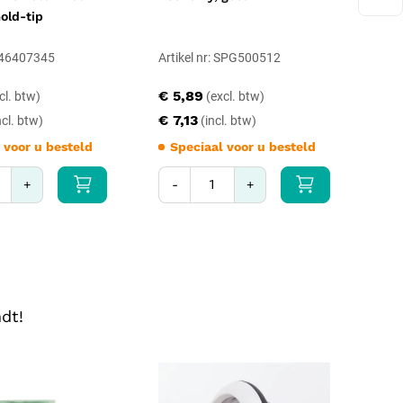
Gold-tip
100
 246407345
Artikel nr: SPG500512
Art
€ 5,89
€ 
€ 7,13
€ 
 voor u besteld
Speciaal voor u besteld
S
+
-
+
-
dt!