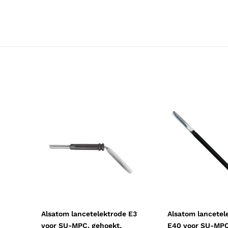
Toepassing
Chirurgisch
Probleem
Wratten
Resorbeerbaar (hechtdraad)
Nee
Geschiktheid
Herbruikbaar, Steriliseerbaar, Profe
Uitvoering
Niet steriel
Certificering
CE-gecertificeerd
Soort
Medische instrumenten
Alsatom lancetelektrode E3
Alsatom lancetel
voor SU-MPC, gehoekt,
E40 voor SU-MPC,