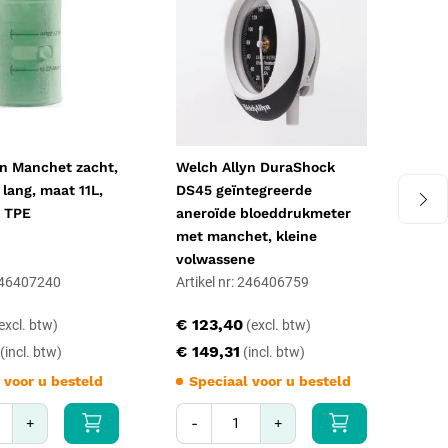
yn Manchet zacht,
Welch Allyn DuraShock
HEI
lang, maat 11L,
DS45 geïntegreerde
res
, TPE
aneroïde bloeddrukmeter
G10
met manchet, kleine
volwassene
 246407240
Artikel nr: 246406759
Art
€ 123,40
€ 
€ 149,31
€ 3
 voor u besteld
Speciaal voor u besteld
S
+
-
+
-