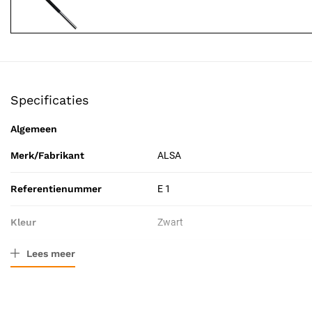
Specificaties
Algemeen
Merk/Fabrikant
ALSA
Referentienummer
E 1
Kleur
Zwart
Lees meer
Afmeting
70 mm
Verpakkingstype
Stuk