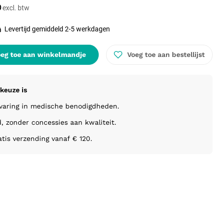
0
Levertijd gemiddeld 2-5 werkdagen
eg toe aan winkelmandje
Voeg toe aan bestellijst
keuze is
rvaring in medische benodigdheden.
d, zonder concessies aan kwaliteit.
atis verzending vanaf € 120.