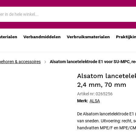
t 2,4 mm, 70 mm
aterialen
Verbandmiddelen
Verbruiksmaterialen
Praktijki
ehoren & accessoires
Alsatom lancetelektrode E1 voor SU-MPC, re
Alsatom lancetele
2,4 mm, 70 mm
Artikel nr: 0265256
Merk:
ALSA
De Alsatom lancetelektrode E1 
van sneden. Uitvoering: recht, 
handvatten MPE/F en MPE/CMS