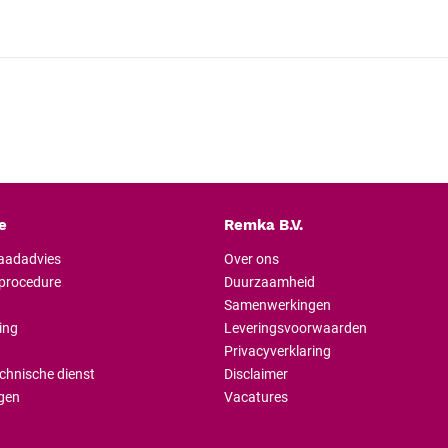
e
Remka B.V.
raadadvies
Over ons
lprocedure
Duurzaamheid
Samenwerkingen
ing
Leveringsvoorwaarden
Privacyverklaring
chnische dienst
Disclaimer
gen
Vacatures