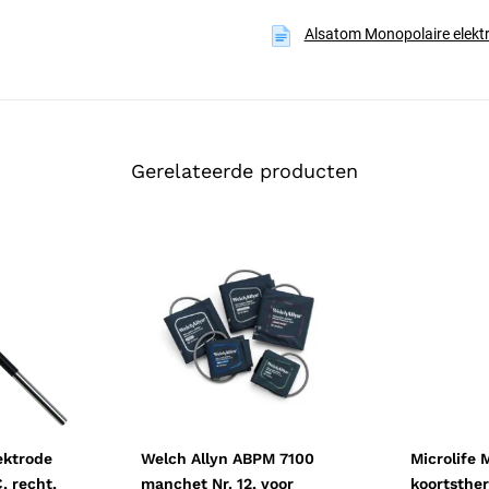
een lagere instelling geeft fijn, 
Alsatom Monopolaire elektr
juiste stand afhangt van het wee
de vingerschakeling van het han
Aansluiting en uit
Met de Alsatom-aansluiting van
MPE/CMS
van de SU-MPC-serie; 
Gerelateerde producten
ssioneel
tijdens een ingreep snel van el
verlengstuk van 15 cm is los lev
Materiaal, reinigin
De elektrode is van roestvrij sta
beschadiging of aangekoekt weef
en steriliseer de elektrode na geb
beschadiging wordt alleen de ele
ektrode
Welch Allyn ABPM 7100
Microlife 
 recht,
manchet Nr. 12, voor
koortsthe