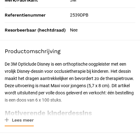
Merk/Fabrikant
3M
Referentienummer
2539DPB
Resorbeerbaar (hechtdraad)
Nee
Productomschrijving
De 3M Opticlude Disney is een orthoptische oogpleister met een
vrolijk Disney-dessin voor occlusietherapie bij kinderen. Het dessin
maakt het dragen aantrekkelijker en bevordert zo de therapietrouw.
Deze uitvoering is maat Maxi voor jongens (5,7 x 8 cm). Dit artikel
wordt uitsluitend per volle doos geleverd en verkocht: één bestelling
is een doos van 6 x 100 stuks.
Motiverende kinderdessins
Lees meer
De pleister is bedrukt met Disney-figuren in een uitvoering voor
jongens. Doordat kinderen de pleister leuker vinden om te dragen,
blijft het dagelijks dragen tijdens de behandeling beter vol te