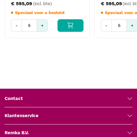
€ 595,09
€ 595,09
Midi meisjes 5,3 x 7 cm
,
Maxi meisjes 5,7 x 8 cm
. Voor gevoelige huid
Speciaal voor u besteld
Speciaal voor 
of pijnloos verwijderen is er de
Opticlude Silicone
-variant met
siliconenlijm.
-
+
-
+
Deze uitvoering wordt geleverd per 100 stuks. Opticlude wordt
sinds de verzelfstandiging van de zorgtak van 3M gevoerd onder
het merk Solventum.
Contact
Klantenservice
Remka B.V.