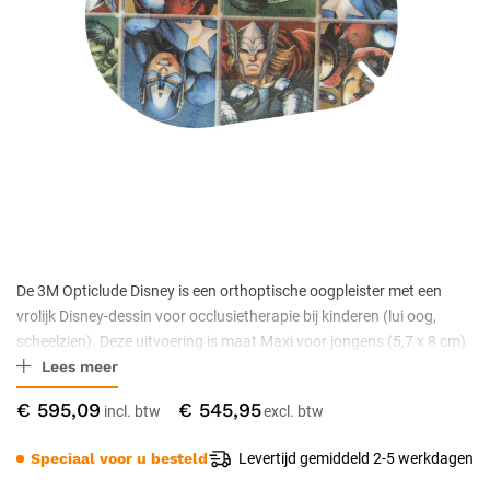
De 3M Opticlude Disney is een orthoptische oogpleister met een
vrolijk Disney-dessin voor occlusietherapie bij kinderen (lui oog,
scheelzien). Deze uitvoering is maat Maxi voor jongens (5,7 x 8 cm)
Lees meer
en wordt geleverd per 100 stuks. De pleister is ademend en latexvrij,
met een niet-klevend kompresje over het oog. De pleister wordt over
€ 595,09
€ 545,95
het sterke oog gedragen om het zwakkere oog te stimuleren. Dit
artikel wordt uitsluitend per volle doos geleverd en verkocht: één
Speciaal voor u besteld
Levertijd gemiddeld 2-5 werkdagen
bestelling is een doos van 6 x 100 stuks.