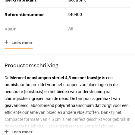
Merk/Fabrikant
Medtronic
Referentienummer
440400
Kleur
Wit
Lees meer
Verpakkingstype
Stuk
Toepassing
Therapeutisch
Productomschrijving
Resorbeerbaar (hechtdraad)
Nee
De
Merocel neustampon steriel 4,5 cm met touwtje
is een
onmisbaar hulpmiddel voor het stoppen van bloedingen in de
Geschiktheid
Voor eenmalig gebruik,
neusholte (epistaxis) en het bieden van ondersteuning na
Professioneel, Particulier,
chirurgische ingrepen aan de neus. De tampon is gemaakt van
Latexvrij
geavanceerd, absorberend polyurethaanschuim dat zorgt voor een
efficiënte opname van bloed en andere vloeistoffen. Dankzij het
Uitvoering
Steriel
compacte formaat van 4,5 cm is het perfect geschikt voor gebruik in
de voorste neusholte. Het geïntegreerde touwtje maakt het
Certificering
CE-gecertificeerd
Lees meer
eenvoudig om de tampon veilig te verwijderen, zonder ongemak