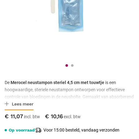
De
Merocel neustampon steriel 4,5 cm met touwtje
is een
hoogwaardige, steriele neustampon ontworpen voor effectieve
controle van bloedingen in de neusholte. Gemaakt van absorberend
Lees meer
schuim en voorzien van een handig touwtje, biedt deze tampon
comfort, gebruiksgemak en maximale hygiëne in medische
€ 11,07
€ 10,16
situaties.
Op voorraad
Voor 15:00 besteld, vandaag verzonden